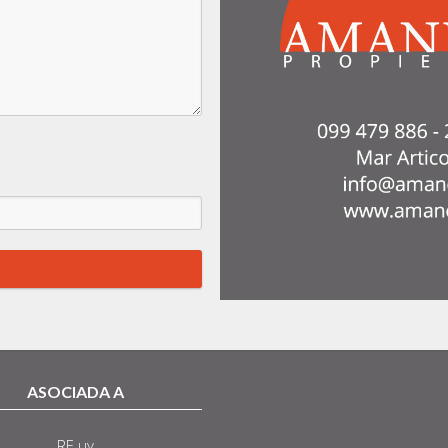
ASOCIADA A
RE.uy