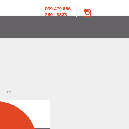
099 479 886
2601 8823
rraneo